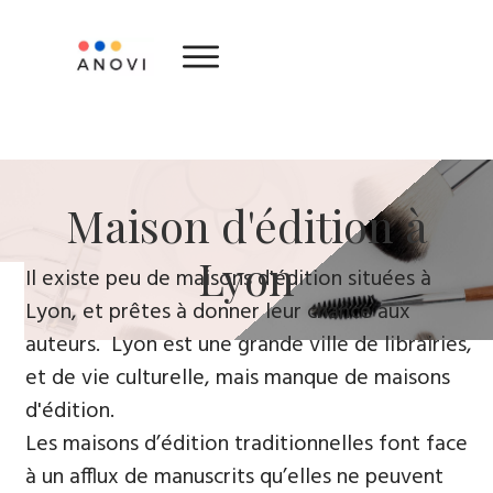
​Maison d'édition ​à
Lyon
​Il existe peu de maisons d'édition situées à
Lyon, et prêtes à donner leur chance aux
auteurs. Lyon est une grande ville de librairies,
et de vie culturelle, mais manque de maisons
d'édition.
Les maisons d’édition traditionnelles font face
à un afflux de manuscrits qu’elles ne peuvent