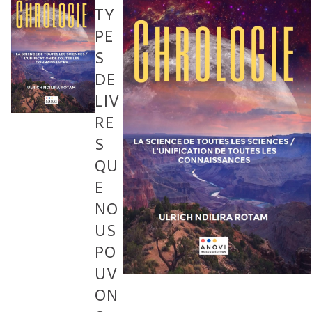
TY
PE
S
DE
LIV
RE
S
QU
E
NO
US
PO
UV
ON