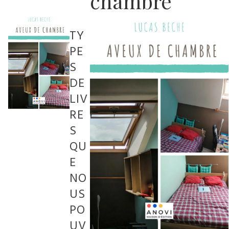
chambre
TY
PE
S
DE
LIV
RE
S
QU
E
NO
US
PO
UV