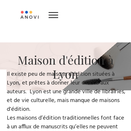
​Maison d'édition ​à
Lyon
​Il existe peu de maisons d'édition situées à
Lyon, et prêtes à donner leur chance aux
auteurs. Lyon est une grande ville de librairies,
et de vie culturelle, mais manque de maisons
d'édition.
Les maisons d’édition traditionnelles font face
à un afflux de manuscrits qu’elles ne peuvent