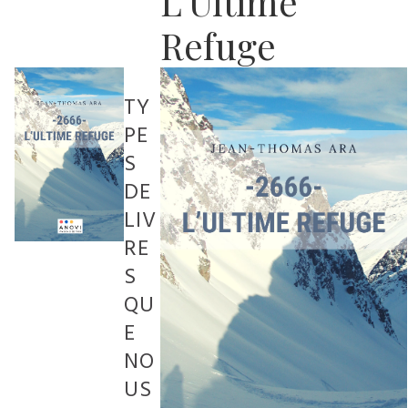
L'Ultime
Refuge
TY
PE
S
DE
LIV
RE
S
QU
E
NO
US