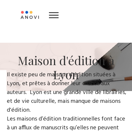
​Maison d'édition ​à
Lyon
​Il existe peu de maisons d'édition situées à
Lyon, et prêtes à donner leur chance aux
auteurs. Lyon est une grande ville de librairies,
et de vie culturelle, mais manque de maisons
d'édition.
Les maisons d’édition traditionnelles font face
à un afflux de manuscrits qu’elles ne peuvent