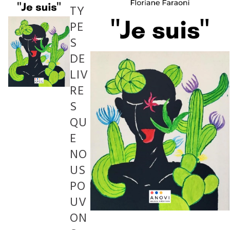
TY
PE
S
DE
LIV
RE
S
QU
E
NO
US
PO
UV
ON