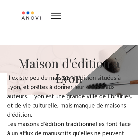
​Maison d'édition ​à
Lyon
​Il existe peu de maisons d'édition situées à
Lyon, et prêtes à donner leur chance aux
auteurs. Lyon est une grande ville de librairies,
et de vie culturelle, mais manque de maisons
d'édition.
Les maisons d’édition traditionnelles font face
à un afflux de manuscrits qu’elles ne peuvent