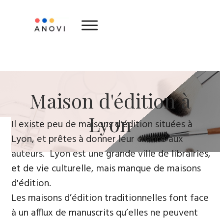
​Maison d'édition ​à
Lyon
​Il existe peu de maisons d'édition situées à
Lyon, et prêtes à donner leur chance aux
auteurs. Lyon est une grande ville de librairies,
et de vie culturelle, mais manque de maisons
d'édition.
Les maisons d’édition traditionnelles font face
à un afflux de manuscrits qu’elles ne peuvent