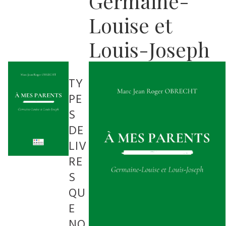
Germaine-
Louise et
Louis-Joseph
TY
PE
S
DE
LIV
RE
S
QU
E
NO