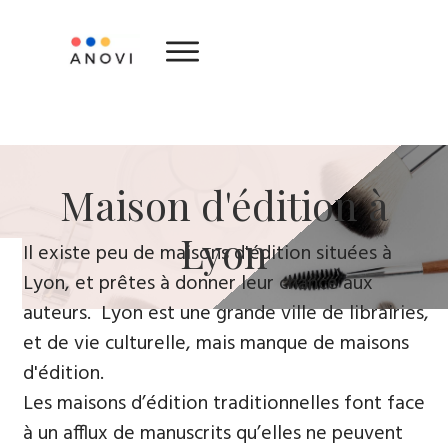
​Maison d'édition ​à
Lyon
​Il existe peu de maisons d'édition situées à
Lyon, et prêtes à donner leur chance aux
auteurs. Lyon est une grande ville de librairies,
et de vie culturelle, mais manque de maisons
d'édition.
Les maisons d’édition traditionnelles font face
à un afflux de manuscrits qu’elles ne peuvent