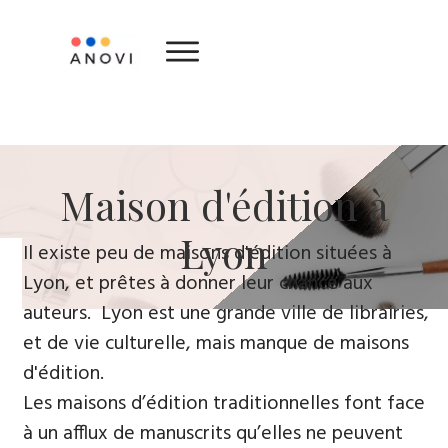
​Maison d'édition ​à
Lyon
​Il existe peu de maisons d'édition situées à
Lyon, et prêtes à donner leur chance aux
auteurs. Lyon est une grande ville de librairies,
et de vie culturelle, mais manque de maisons
d'édition.
Les maisons d’édition traditionnelles font face
à un afflux de manuscrits qu’elles ne peuvent