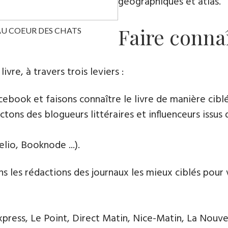
géographiques et atlas.
Faire connaî
AU COEUR DES CHATS
e​, à travers trois leviers :
book et faisons connaître le livre de manière cibl
tons des blogueurs littéraires et influenceurs issus 
lio, Booknode ...).
s les rédactions des journaux les mieux ciblés pour v
ress, Le Point, Direct Matin, Nice-Matin, La Nouve