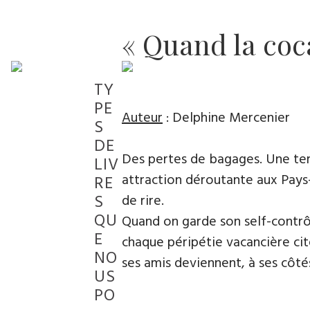
« Quand la coca
TY
PE
Auteur
: Delphine Mercenier
S
DE
Des pertes de bagages. Une tem
LIV
attraction déroutante aux Pays-B
RE
S
de rire.
QU
Quand on garde son self-contrôl
E
chaque péripétie vacancière cit
NO
ses amis deviennent, à ses côtés
US
PO