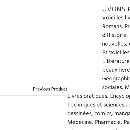
UVONS 
Voici les l
Romans, Pre
d’Histoire,
nouvelles, e
Et voici le
Littératur
beaux livre
Géographie
sociales, 
Previous Product
Livres pratiques, Encyclo
Techniques et sciences a
dessinées, comics, mangas
Médecine, Pharmacie, Par