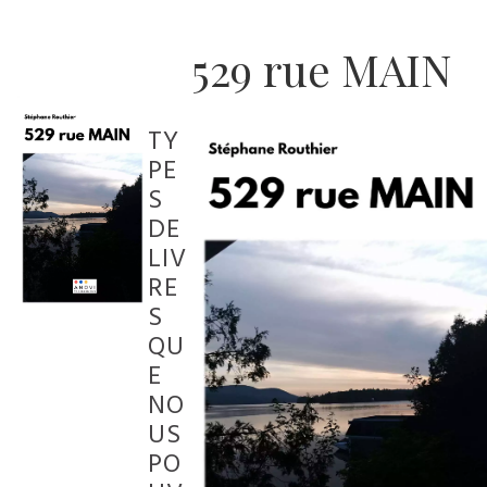
529 rue MAIN
TY
PE
S
DE
LIV
RE
S
QU
E
NO
US
PO