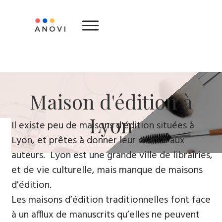
​Maison d'édition ​à
Lyon
​Il existe peu de maisons d'édition situées à
Lyon, et prêtes à donner leur chance aux
auteurs. Lyon est une grande ville de librairies,
et de vie culturelle, mais manque de maisons
d'édition.
Les maisons d’édition traditionnelles font face
à un afflux de manuscrits qu’elles ne peuvent