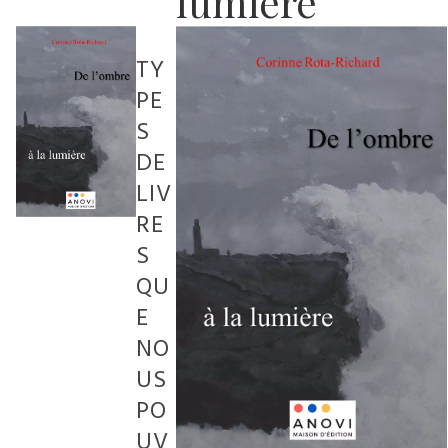
lumière
TY
PE
S
DE
LIV
RE
S
QU
E
NO
US
PO
UV