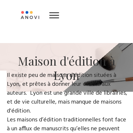
​Maison d'édition ​à
Lyon
​Il existe peu de maisons d'édition situées à
Lyon, et prêtes à donner leur chance aux
auteurs. Lyon est une grande ville de librairies,
et de vie culturelle, mais manque de maisons
d'édition.
Les maisons d’édition traditionnelles font face
à un afflux de manuscrits qu’elles ne peuvent