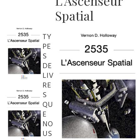
L'Ascenseur
Spatial
TY
PE
S
DE
LIV
RE
S
QU
E
NO
US