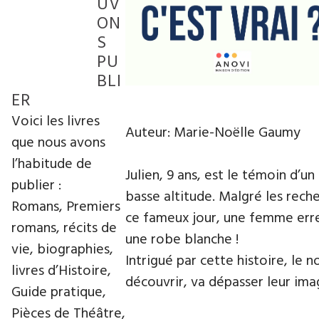
UV
ON
S
PU
BLI
ER
Voici les livres
Auteur: Marie-Noëlle Gaumy
que nous avons
l’habitude de
Julien, 9 ans, est le témoin d’
publier :
basse altitude. Malgré les rech
Romans, Premiers
ce fameux jour, une femme erre d
romans, récits de
une robe blanche !
vie, biographies,
Intrigué par cette histoire, le n
livres d’Histoire,
découvrir, va dépasser leur ima
Guide pratique,
Pièces de Théâtre,