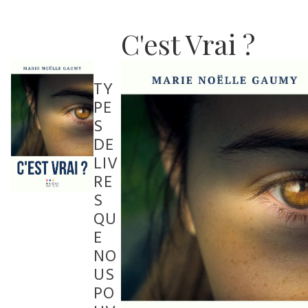
C'est Vrai ?
TY
PE
S
DE
LIV
RE
S
QU
E
NO
US
PO