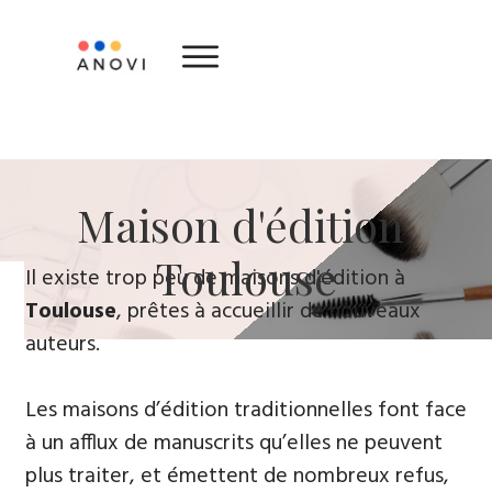
​Maison d'édition ​
Toulouse
​Il existe trop peu de maisons d'édition à
Toulouse
, prêtes à accueillir de nouveaux
auteurs.
Les maisons d’édition traditionnelles font face
à un afflux de manuscrits qu’elles ne peuvent
plus traiter, et émettent de nombreux refus,