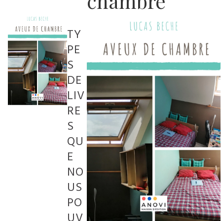
chambre
TY
PE
S
DE
LIV
RE
S
QU
E
NO
US
PO
UV