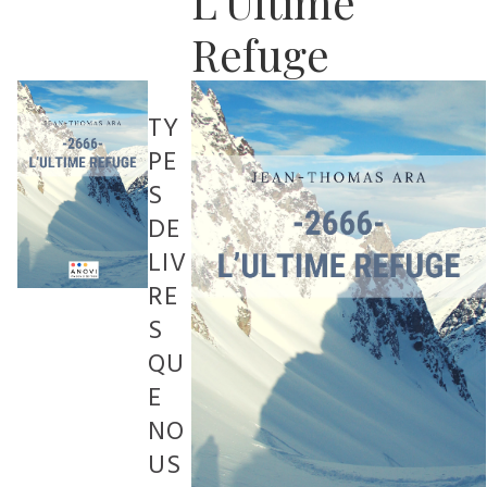
L'Ultime
Refuge
TY
PE
S
DE
LIV
RE
S
QU
E
NO
US