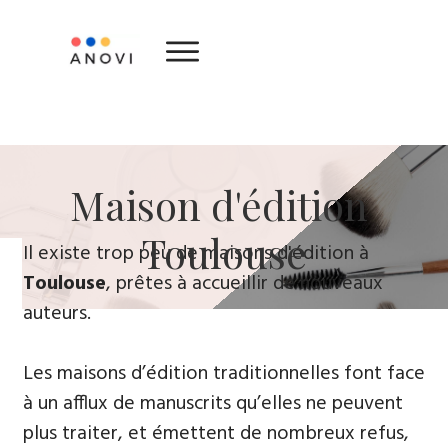
​Maison d'édition ​
Toulouse
​Il existe trop peu de maisons d'édition à
Toulouse
, prêtes à accueillir de nouveaux
auteurs.
Les maisons d’édition traditionnelles font face
à un afflux de manuscrits qu’elles ne peuvent
plus traiter, et émettent de nombreux refus,