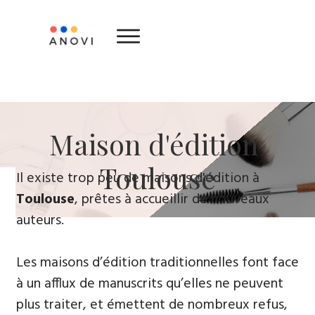
​Maison d'édition ​
Toulouse
​Il existe trop peu de maisons d'édition à
Toulouse
, prêtes à accueillir de nouveaux
auteurs.
Les maisons d’édition traditionnelles font face
à un afflux de manuscrits qu’elles ne peuvent
plus traiter, et émettent de nombreux refus,