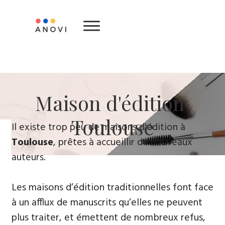
​Maison d'édition ​
Toulouse
​Il existe trop peu de maisons d'édition à
Toulouse
, prêtes à accueillir de nouveaux
auteurs.
Les maisons d’édition traditionnelles font face
à un afflux de manuscrits qu’elles ne peuvent
plus traiter, et émettent de nombreux refus,