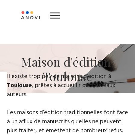
​Maison d'édition ​
Toulouse
​Il existe trop peu de maisons d'édition à
Toulouse
, prêtes à accueillir de nouveaux
auteurs.
Les maisons d’édition traditionnelles font face
à un afflux de manuscrits qu’elles ne peuvent
plus traiter, et émettent de nombreux refus,