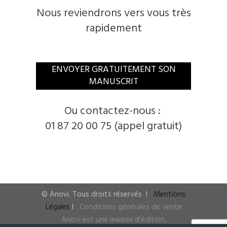
Nous reviendrons vers vous très
rapidement
​ENVOYER GRATUITEMENT SON
MANUSCRIT
​Ou contactez-nous :
01 87 20 00 75 (appel gratuit)
© ​Anovi. ​Tous droits réservés
I ​
Mentions
Légales
I
​
Conditions générales de vente
Anovi est une maison d'édition,