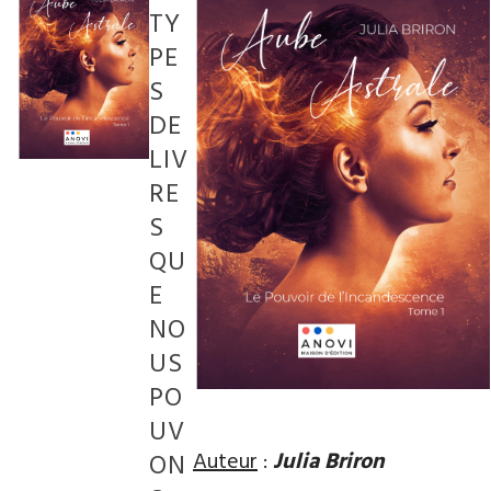
TY
PE
S
DE
LIV
RE
S
QU
E
NO
US
PO
UV
Auteur
:
Julia
Briron
ON