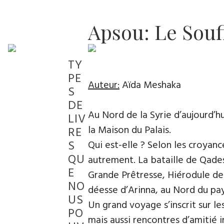
Apsou: Le Souf
TY
PE
Auteur:
Aïda Meshaka
S
DE
Au Nord de la Syrie d’aujourd’hui
LIV
la Maison du Palais.
RE
S
Qui est-elle ? Selon les croyanc
QU
autrement. La bataille de Qades
E
Grande Prêtresse, Hiérodule de l
NO
déesse d’Arinna, au Nord du pays
US
Un grand voyage s’inscrit sur le
PO
mais aussi rencontres d’amitié 