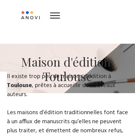
​Maison d'édition ​
Toulouse
​Il existe trop peu de maisons d'édition à
Toulouse
, prêtes à accueillir de nouveaux
auteurs.
Les maisons d’édition traditionnelles font face
à un afflux de manuscrits qu’elles ne peuvent
plus traiter, et émettent de nombreux refus,