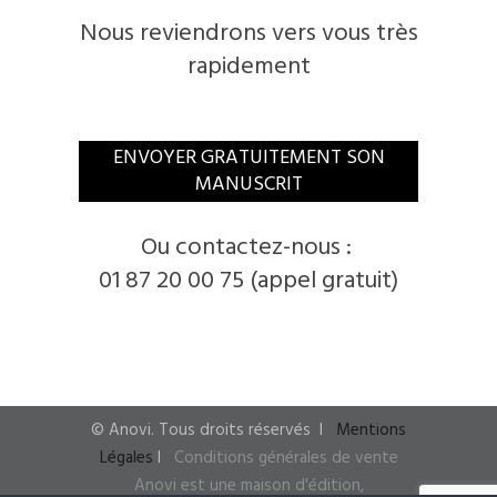
Nous reviendrons vers vous très
rapidement
​ENVOYER GRATUITEMENT SON
MANUSCRIT
​Ou contactez-nous :
01 87 20 00 75 (appel gratuit)
© ​Anovi. ​Tous droits réservés
I ​
Mentions
Légales
I
​
Conditions générales de vente
Anovi est une maison d'édition,