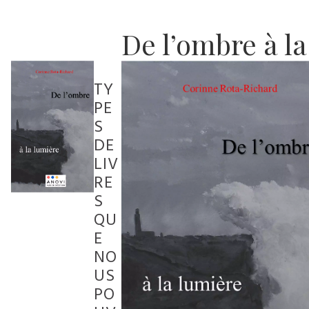
De l’ombre à l
TY
PE
S
DE
LIV
RE
S
QU
E
NO
US
PO