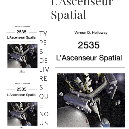
L'Ascenseur
Spatial
TY
PE
S
DE
LIV
RE
S
QU
E
NO
US