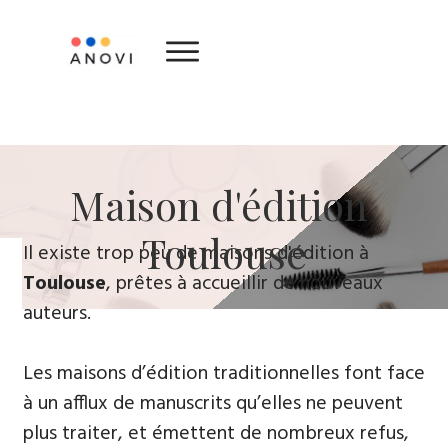
​Maison d'édition ​
Toulouse
​Il existe trop peu de maisons d'édition à
Toulouse
, prêtes à accueillir de nouveaux
auteurs.
Les maisons d’édition traditionnelles font face
à un afflux de manuscrits qu’elles ne peuvent
plus traiter, et émettent de nombreux refus,