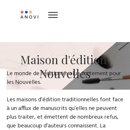
​Maison d'édition ​
Nouvelles
Le monde de l’édition évolue fortement ​pour
le​s Nouvelles.
Les maisons d’édition traditionnelles font face
à un afflux de manuscrits qu’elles ne peuvent
plus traiter, et émettent de nombreux refus,
que beaucoup d’auteurs connaissent. La