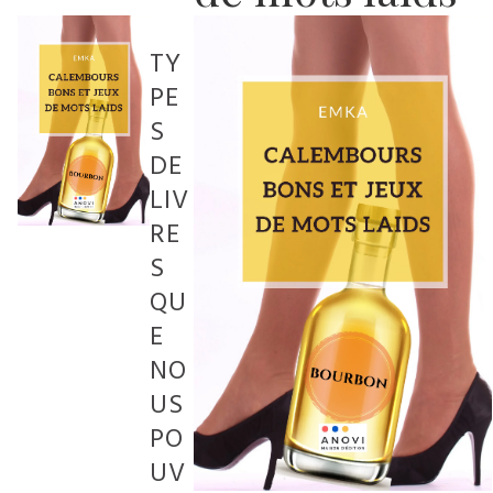
TY
PE
S
DE
LIV
RE
S
QU
E
NO
US
PO
UV