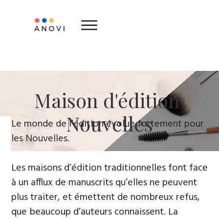
​Maison d'édition ​
Nouvelles
Le monde de l’édition évolue fortement ​pour
le​s Nouvelles.
Les maisons d’édition traditionnelles font face
à un afflux de manuscrits qu’elles ne peuvent
plus traiter, et émettent de nombreux refus,
que beaucoup d’auteurs connaissent. La