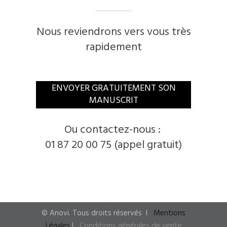
Nous reviendrons vers vous très
rapidement
​ENVOYER GRATUITEMENT SON
MANUSCRIT
​Ou contactez-nous :
01 87 20 00 75 (appel gratuit)
© ​Anovi. ​Tous droits réservés
I ​
Mentions
Légales
I
​
Conditions générales de vente