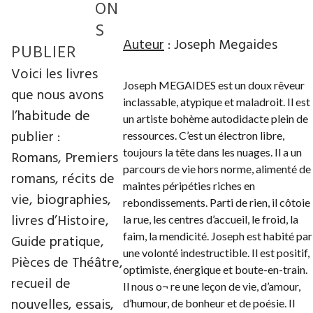
ON
S
Auteur
: Joseph Megaides
PUBLIER
Voici les livres
Joseph MEGAIDES est un doux rêveur
que nous avons
inclassable, atypique et maladroit. Il est
l’habitude de
un artiste bohème autodidacte plein de
publier :
ressources. C’est un électron libre,
toujours la tête dans les nuages. Il a un
Romans, Premiers
parcours de vie hors norme, alimenté de
romans, récits de
maintes péripéties riches en
vie, biographies,
rebondissements. Parti de rien, il côtoie
livres d’Histoire,
la rue, les centres d’accueil, le froid, la
faim, la mendicité. Joseph est habité par
Guide pratique,
une volonté indestructible. Il est positif,
Pièces de Théâtre,
optimiste, énergique et boute-en-train.
recueil de
Il nous o¬ re une leçon de vie, d’amour,
nouvelles, essais,
d’humour, de bonheur et de poésie. Il