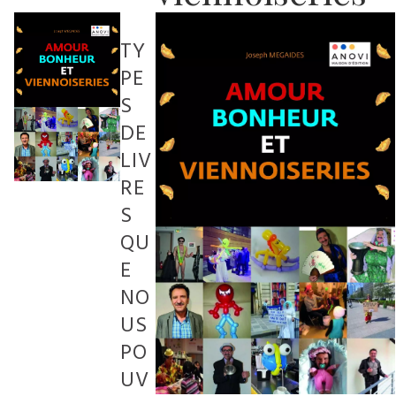
TY
PE
S
DE
LIV
RE
S
QU
E
NO
US
PO
UV