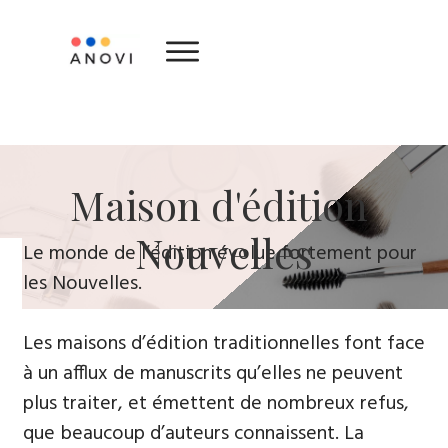
​Maison d'édition ​
Nouvelles
Le monde de l’édition évolue fortement ​pour
le​s Nouvelles.
Les maisons d’édition traditionnelles font face
à un afflux de manuscrits qu’elles ne peuvent
plus traiter, et émettent de nombreux refus,
que beaucoup d’auteurs connaissent. La