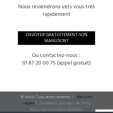
Nous reviendrons vers vous très
rapidement
​ENVOYER GRATUITEMENT SON
MANUSCRIT
​Ou contactez-nous :
01 87 20 00 75 (appel gratuit)
© ​Anovi. ​Tous droits réservés
I ​
Mentions
Légales
I
​
Conditions générales de vente
Anovi est une maison d'édition,