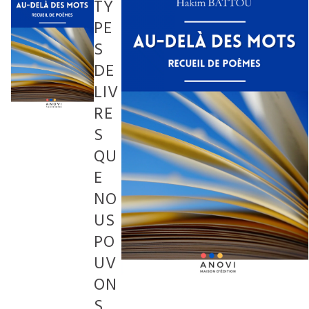
TY
PE
S
DE
LIV
RE
S
QU
E
NO
US
PO
UV
ON
S