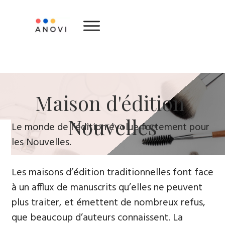
​Maison d'édition ​
Nouvelles
Le monde de l’édition évolue fortement ​pour
le​s Nouvelles.
Les maisons d’édition traditionnelles font face
à un afflux de manuscrits qu’elles ne peuvent
plus traiter, et émettent de nombreux refus,
que beaucoup d’auteurs connaissent. La