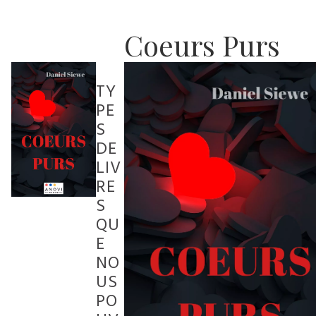
Coeurs Purs
TY
PE
S
DE
LIV
RE
S
QU
E
NO
US
PO