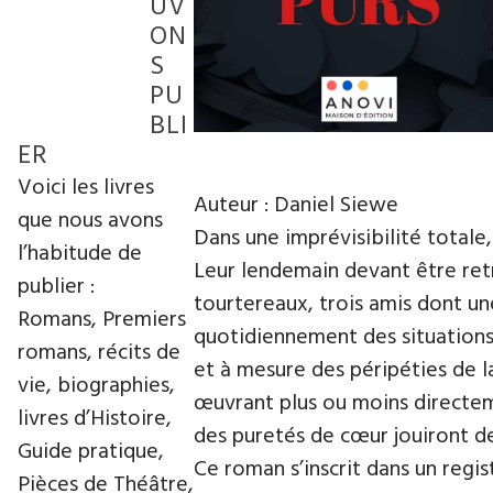
UV
ON
S
PU
BLI
ER
Voici les livres
Auteur : Daniel Siewe
que nous avons
Dans une imprévisibilité totale
l’habitude de
Leur lendemain devant être ret
publier :
tourtereaux, trois amis dont un
Romans, Premiers
quotidiennement des situations 
romans, récits de
et à mesure des péripéties de l
vie, biographies,
œuvrant plus ou moins directeme
livres d’Histoire,
des puretés de cœur jouiront de
Guide pratique,
Ce roman s’inscrit dans un regi
Pièces de Théâtre,