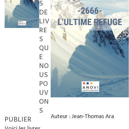
S
DE
LIV
RE
S
QU
E
NO
US
PO
UV
ON
S
Auteur : Jean-Thomas Ara
PUBLIER
Voici les livres