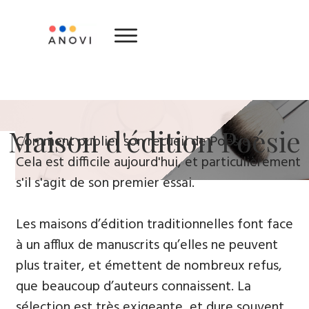
​Maison d'édition ​Poésie
​Comment publier son recueil de Poésie ?
Cela est difficile aujourd'hui, et particulièrement
s'il s'agit de son premier essai.
Les maisons d’édition traditionnelles font face
à un afflux de manuscrits qu’elles ne peuvent
plus traiter, et émettent de nombreux refus,
que beaucoup d’auteurs connaissent. La
sélection est très exigeante, et dure souvent