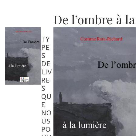
De l’ombre à l
TY
PE
S
DE
LIV
RE
S
QU
E
NO
US
PO