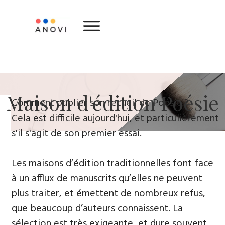
​Maison d'édition ​Poésie
​Comment publier son recueil de Poésie ?
Cela est difficile aujourd'hui, et particulièrement
s'il s'agit de son premier essai.
Les maisons d’édition traditionnelles font face
à un afflux de manuscrits qu’elles ne peuvent
plus traiter, et émettent de nombreux refus,
que beaucoup d’auteurs connaissent. La
sélection est très exigeante, et dure souvent