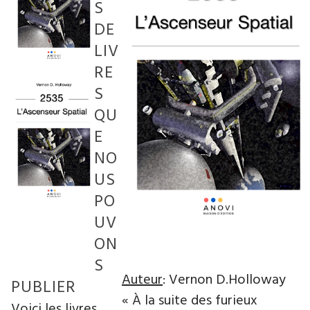
S
DE
LIV
RE
S
QU
E
NO
US
PO
UV
ON
S
Auteur
: Vernon D.Holloway
PUBLIER
« À la suite des furieux
Voici les livres