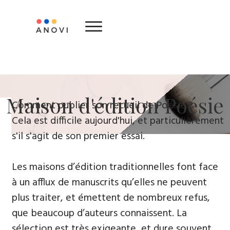
​Maison d'édition ​Poésie
​Comment publier son recueil de Poésie ?
Cela est difficile aujourd'hui, et particulièrement
s'il s'agit de son premier essai.
Les maisons d’édition traditionnelles font face
à un afflux de manuscrits qu’elles ne peuvent
plus traiter, et émettent de nombreux refus,
que beaucoup d’auteurs connaissent. La
sélection est très exigeante, et dure souvent