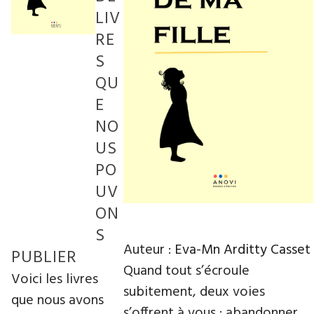
LIV
RE
S
QU
E
NO
US
PO
UV
ON
S
Auteur :
Eva-Mn Arditty Casset
PUBLIER
Quand tout s’écroule
Voici les livres
subitement, deux voies
que nous avons
s’offrent à vous : abandonner