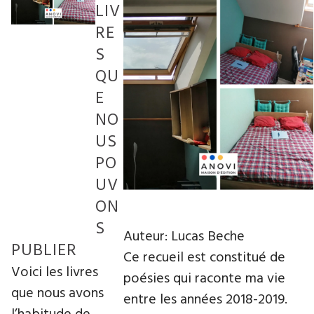
LIV
RE
S
QU
E
NO
US
PO
UV
ON
S
Auteur: Lucas Beche
PUBLIER
Ce recueil est constitué de
Voici les livres
poésies qui raconte ma vie
que nous avons
entre les années 2018-2019.