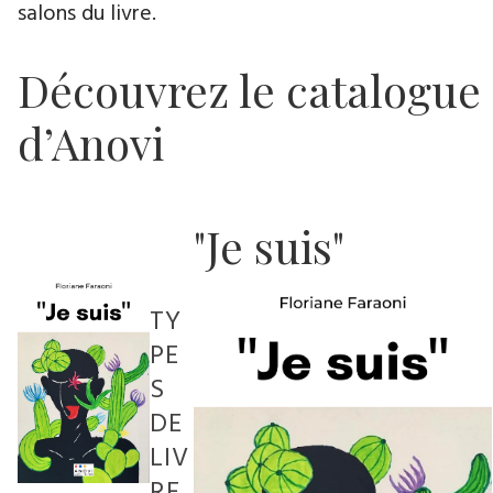
salons du livre.
Découvrez le catalogue
d’Anovi
"Je suis"
TY
PE
S
DE
LIV
RE