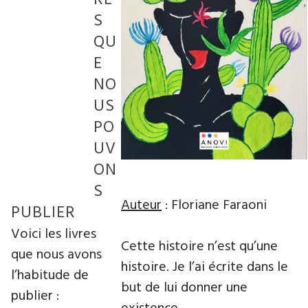
S
QU
E
NO
US
PO
UV
ON
S
Auteur
: Floriane Faraoni
PUBLIER
Voici les livres
Cette histoire n’est qu’une
que nous avons
histoire. Je l’ai écrite dans le
l’habitude de
but de lui donner une
publier :