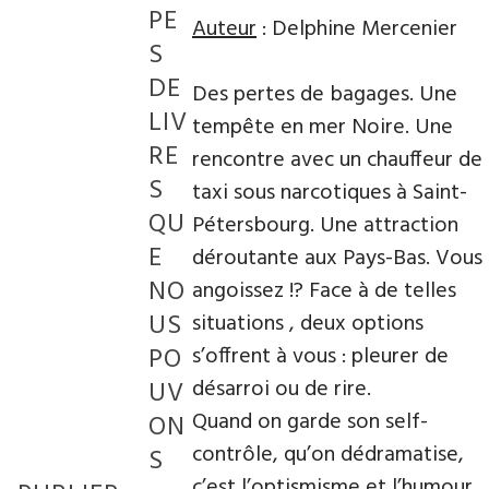
PE
Auteur
: Delphine Mercenier
S
DE
Des pertes de bagages. Une
LIV
tempête en mer Noire. Une
RE
rencontre avec un chauffeur de
S
taxi sous narcotiques à Saint-
QU
Pétersbourg. Une attraction
E
déroutante aux Pays-Bas. Vous
NO
angoissez !? Face à de telles
US
situations , deux options
PO
s’offrent à vous : pleurer de
désarroi ou de rire.
UV
Quand on garde son self-
ON
contrôle, qu’on dédramatise,
S
c’est l’optismisme et l’humour