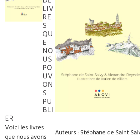
DE
LIV
RE
S
QU
E
NO
US
PO
UV
ON
S
PU
BLI
ER
Voici les livres
Auteurs
: Stéphane de Saint Sa
que nous avons