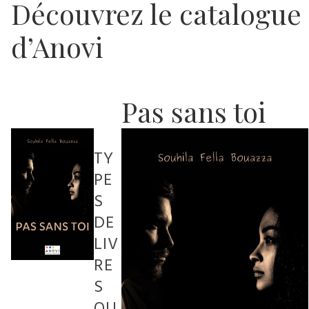
Découvrez le catalogue
d’Anovi
Pas sans toi
TY
PE
S
DE
LIV
RE
S
QU