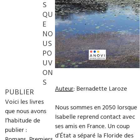
S
QU
E
NO
US
PO
UV
ON
S
Auteur
: Bernadette Laroze
PUBLIER
Voici les livres
Nous sommes en 2050 lorsque
que nous avons
Isabelle reprend contact avec
l’habitude de
ses amis en France. Un coup
publier :
d’État a séparé la Floride des
Romans, Premiers