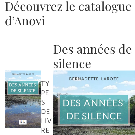
Découvrez le catalogue
d’Anovi
Des années de
silence
TY
PE
S
DE
LIV
RE