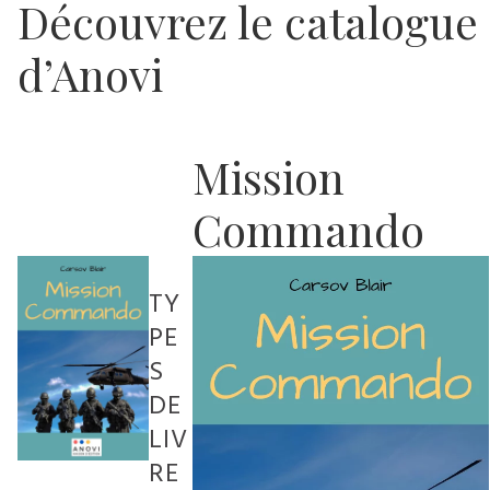
Découvrez le catalogue
d’Anovi
Mission
Commando
TY
PE
S
DE
LIV
RE