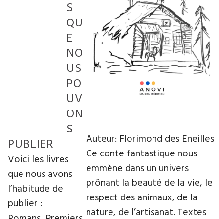
S
QU
E
NO
US
PO
UV
ON
S
Auteur: Florimond des Eneilles
PUBLIER
Ce conte fantastique nous
Voici les livres
emmène dans un univers
que nous avons
prônant la beauté de la vie, le
l’habitude de
respect des animaux, de la
publier :
nature, de l’artisanat. Textes
Romans, Premiers