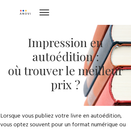
ACCUEIL
Impression en
CATALOGUE
OFFRES
autoédition :
FAQ
où trouver le meilleur
AVIS ET TÉMOIGNAGES
prix ?
À PROPOS
CONTACT
ENVOYEZ VOTRE MANUSCRIT
Lorsque vous publiez votre livre en autoédition,
vous optez souvent pour un format numérique ou