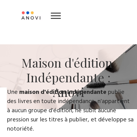
​Maison d'édition ​
Indépendante :
Anovi
​Une
maison d'édition Indépendante
publie
des livres en toute indépendance, n'appartient
à aucun groupe d'édition, ne subit aucune
pression sur les titres à publier, et développe sa
notoriété.