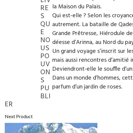
LIV
la Maison du Palais.
RE
S
Qui est-elle ? Selon les croyanc
QU
autrement. La bataille de Qades
E
Grande Prêtresse, Hiérodule de l
NO
déesse d’Arinna, au Nord du pays
US
Un grand voyage s’inscrit sur le
PO
mais aussi rencontres d’amitié 
UV
Deviendront-elle le souffle d’un
ON
Dans un monde d’hommes, cette 
S
parfum d’un jardin de roses.
PU
BLI
ER
Next Product