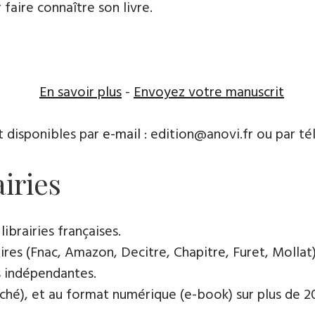
 faire connaître son livre.
En savoir plus
-
Envoyez votre manuscrit
t disponibles par
e-mail
: edition@anovi.fr ou par télé
airies
ibrairies françaises​.
res (Fnac, Amazon, Decitre, Chapitre, Furet, Mollat),
es indépendantes.
oché), et au format numérique (e-book) sur plus de 200