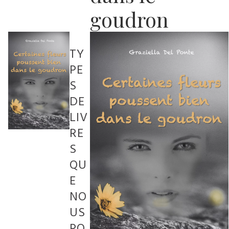
goudron
TY
PE
S
DE
LIV
RE
S
QU
E
NO
US
PO