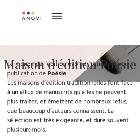
​Maison d'édition ​Poésie
Le monde de l’édition évolue fortement ​pour la
publication de
Poésie
.
Les maisons d’édition traditionnelles font face
à un afflux de manuscrits qu’elles ne peuvent
plus traiter, et émettent de nombreux refus,
que beaucoup d’auteurs connaissent. La
sélection est très exigeante, et dure souvent
plusieurs mois.