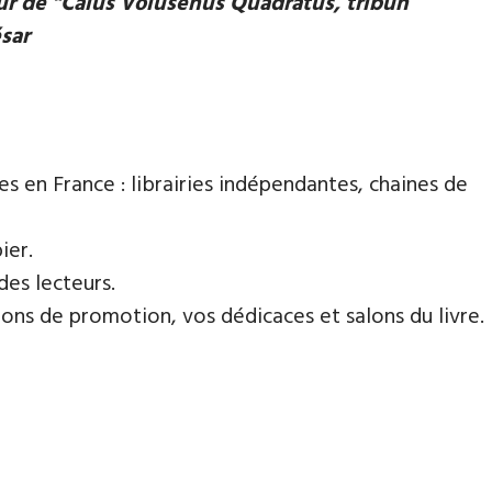
eur de "Caius Volusenus Quadratus, tribun
ésar
es en France : librairies indépendantes, chaines de
ier.
des lecteurs.
ns de promotion, vos dédicaces et salons du livre.