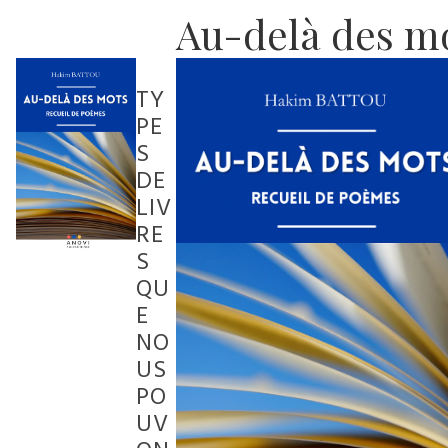
Au-delà des m
TY
PE
S
DE
LIV
RE
S
QU
E
NO
US
PO
UV