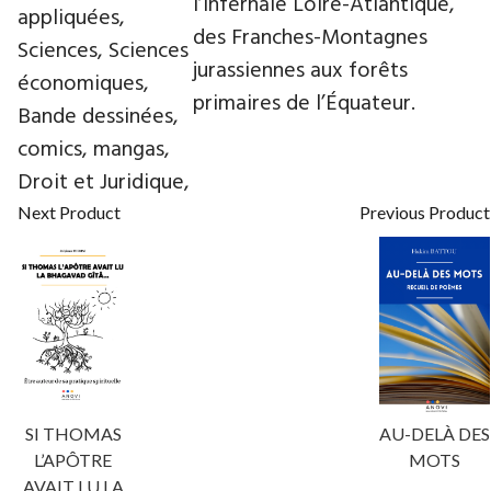
l’infernale Loire-Atlantique,
appliquées,
des Franches-Montagnes
Sciences, Sciences
jurassiennes aux forêts
économiques,
primaires de l’Équateur.
Bande dessinées,
comics, mangas,
Droit et Juridique,
Next Product
Previous Product
SI THOMAS
AU-DELÀ DES
L’APÔTRE
MOTS
AVAIT LU LA