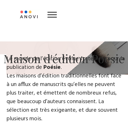
​Maison d'édition ​Poésie
Le monde de l’édition évolue fortement ​pour la
publication de
Poésie
.
Les maisons d’édition traditionnelles font face
à un afflux de manuscrits qu’elles ne peuvent
plus traiter, et émettent de nombreux refus,
que beaucoup d’auteurs connaissent. La
sélection est très exigeante, et dure souvent
plusieurs mois.