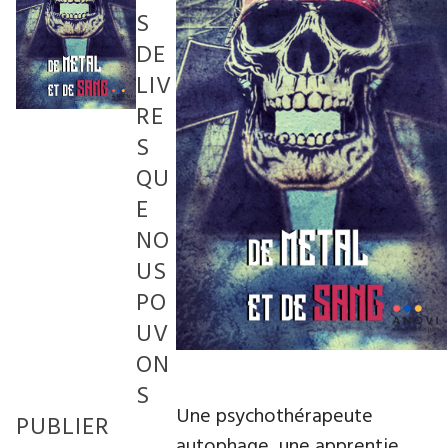
S
DE
LIV
RE
S
QU
E
NO
US
PO
UV
ON
S
Une psychothérapeute
PUBLIER
autophage, une apprentie