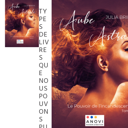
TY
PE
S
DE
LIV
RE
S
QU
E
NO
US
PO
UV
ON
S
PU