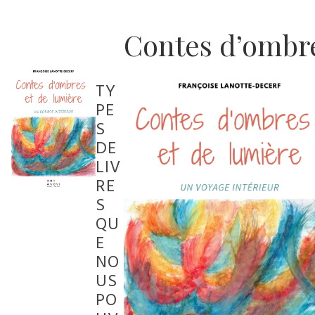
Contes d’ombre
TY
PE
S
DE
LIV
RE
S
QU
E
NO
US
PO