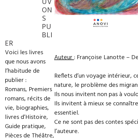
UV
ON
S
PU
BLI
ER
Voici les livres
Auteur
: Françoise Lanotte – D
que nous avons
l’habitude de
Reflets d’un voyage intérieur, c
publier :
nature, le problème des migrant
Romans, Premiers
Ils nous invitent non pas à vo
romans, récits de
Ils invitent à mieux se connaître
vie, biographies,
essentiel.
livres d’Histoire,
Ce ne sont pas des contes spéci
Guide pratique,
l’auteure.
Pièces de Théâtre,