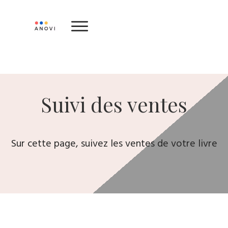
ACCUEIL
CATALOGUE
QUESTIONS FRÉQUENTES
Suivi des ventes
AVIS ET TÉMOIGNAGES
À PROPOS
Sur cette page, suivez les ventes de votre livre
CONTACT
ENVOYEZ VOTRE MANUSCRIT