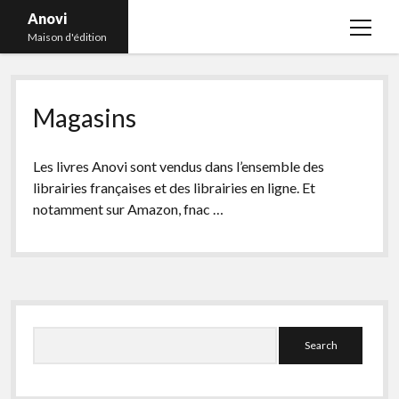
Anovi
open
Maison d'édition
menu
A quelle maison d’édition envoyer son Manuscrit ?
Magasins
Accueil
Autre commande 3
Les livres Anovi sont vendus dans l’ensemble des
Autre commande 4
librairies françaises et des librairies en ligne. Et
notamment sur Amazon, fnac …
Autres commandes
Biographies
Blog
Sidebar
Checkout-Result
Search
Compte d’Auteur Abusif ou Arnaque: comment savoir ?
Conditions Générales de Vente